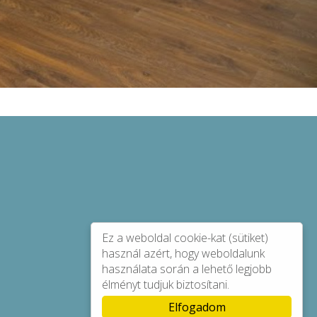
Ez a weboldal cookie-kat (sütiket)
használ azért, hogy weboldalunk
használata során a lehető legjobb
élményt tudjuk biztosítani.
Elfogadom