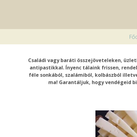
Főo
Családi vagy baráti összejöveteleken, üzle
antipastikkal. Ínyenc tálaink frissen, rend
féle sonkából, szalámiból, kolbászból illet
ma! Garantáljuk, hogy vendégeid biz