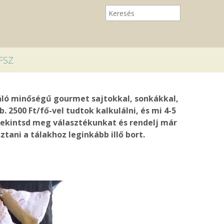
FSZ
váló minőségű gourmet sajtokkal, sonkákkal,
 2500 Ft/fő-vel tudtok kalkulálni, és mi 4-5
l.Tekintsd meg választékunkat és rendelj már
tani a tálakhoz leginkább illő bort.