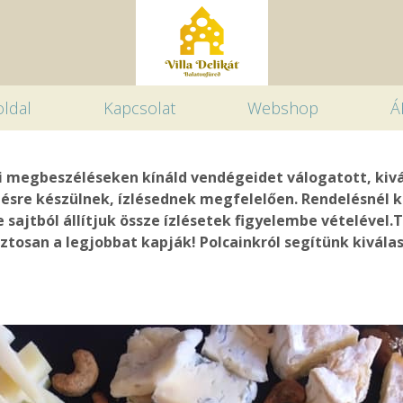
ldal
Kapcsolat
Webshop
Á
ti megbeszéléseken kínáld vendégeidet válogatott, ki
elésre készülnek, ízlésednek megfelelően. Rendelésnél kb.
ve sajtból állítjuk össze ízlésetek figyelembe vételéve
tosan a legjobbat kapják! Polcainkról segítünk kiválasz