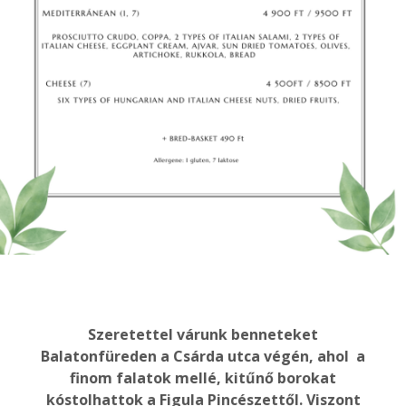
Szeretettel várunk benneteket
Balatonfüreden a Csárda utca végén, ahol a
finom falatok mellé, kitűnő borokat
kóstolhattok a Figula Pincészettől. Viszont