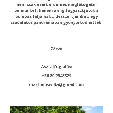
nem csak ezért érdemes meglátogatni
bennünket, hanem amíg fogyasztjátok a
pompás táljainakt, desszertjeinket, egy
csodálatos panorámában gyönyörködhettek.
Zárva
Asztalfoglalás:
+36 20 2543329​
martonosivilla
@
gmail.
com