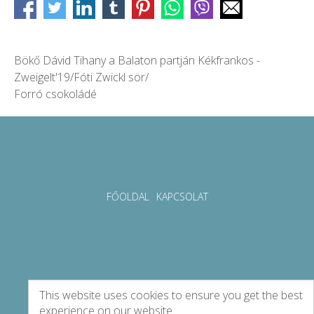
Bökő Dávid Tihany a Balaton partján Kékfrankos -
Zweigelt'19/Fóti Zwickl sör/
Forró csokoládé
FŐOLDAL
KAPCSOLAT
This website uses cookies to ensure you get the best
experience on our website.