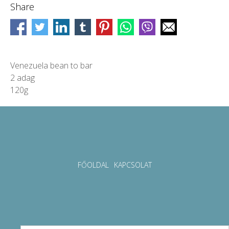
Share
Venezuela bean to bar
2 adag
120g
FŐOLDAL
KAPCSOLAT