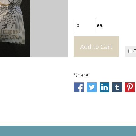
ea.
Ö
Share