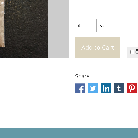
ea.
Ö
Share