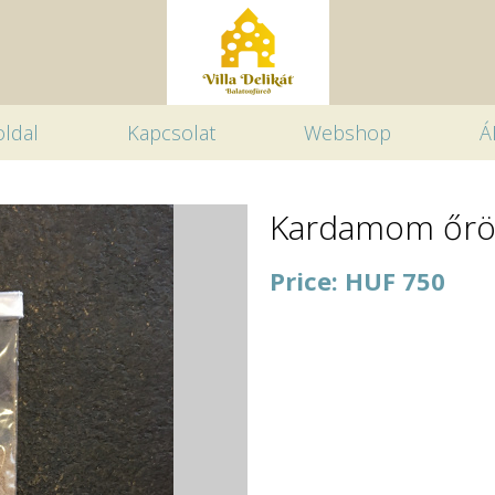
ldal
Kapcsolat
Webshop
Á
Kardamom őrö
Price: HUF 750