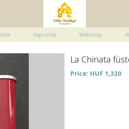
ldal
Kapcsolat
Webshop
Á
La Chinata füst
Price: HUF 1,320