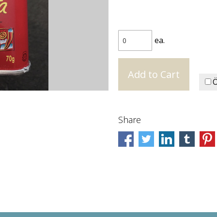
ea.
Ö
Share