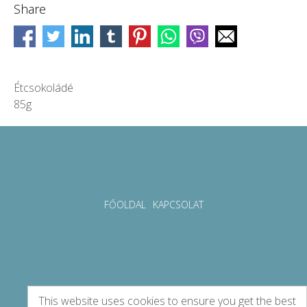
Share
Étcsokoládé
85g
FŐOLDAL
KAPCSOLAT
This website uses cookies to ensure you get the best