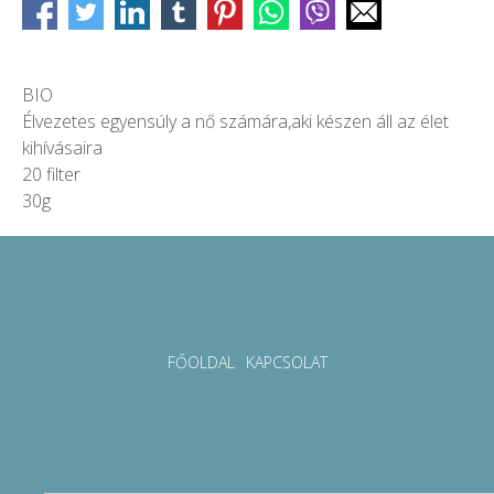
BIO
Élvezetes egyensúly a nő számára,aki készen áll az élet
kihívásaira
20 filter
30g
FŐOLDAL
KAPCSOLAT