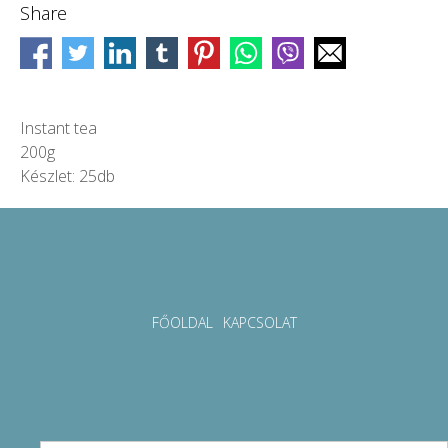
Share
Instant tea
200g
Készlet: 25db
FŐOLDAL
KAPCSOLAT