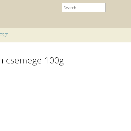
FSZ
on csemege 100g