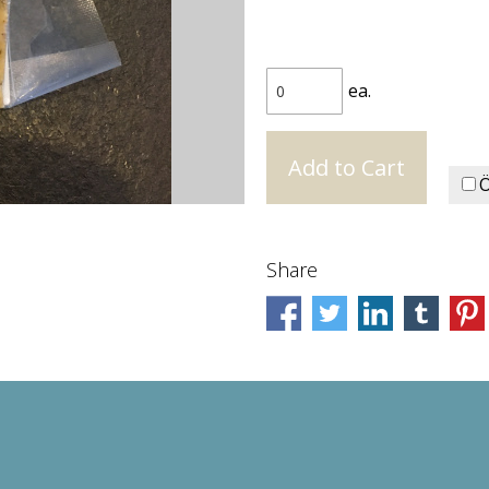
ea.
Ö
Share